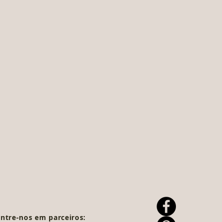
104
106
112
102
102
108
106
106
116
19
21
23
37
37
38
ntre-nos em parceiros: