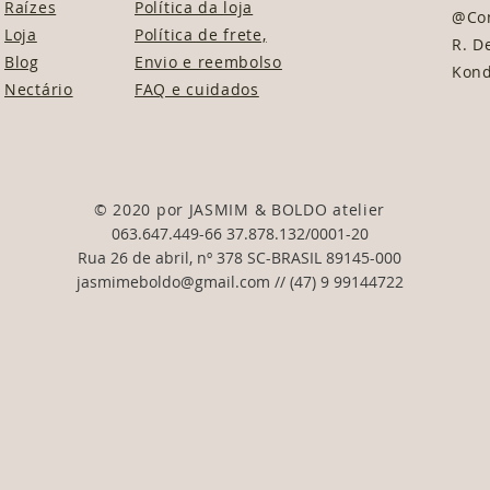
Raízes
Política da loja
@Co
Loja
Política de frete,
R. De
Blog
Envio e reembolso
Kond
Nectário
FAQ e cuidados
© 2020 por JASMIM & BOLDO atelier
063.647.449-66 37.878.132/0001-20
Rua 26 de abril, nº 378 SC-BRASIL 89145-000
jasmimeboldo@gmail.com
// (47) 9 99144722