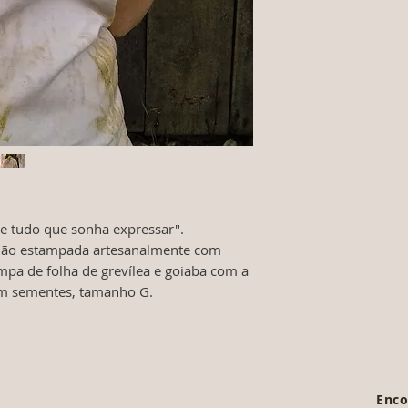
o
tórax
104
cint.
102
barra
106
mang
18
.
abr.
36
e tudo que sonha expressar".

mang
dão estampada artesanalmente com 
mpa de folha de grevílea e goiaba com a 
om sementes, tamanho G.
Enco