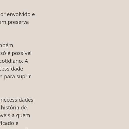
r envolvido e 
em preserva 
ambém 
só é possível 
otidiano. A 
cessidade 
m para suprir 
 necessidades 
história de 
áveis a quem 
icado e 