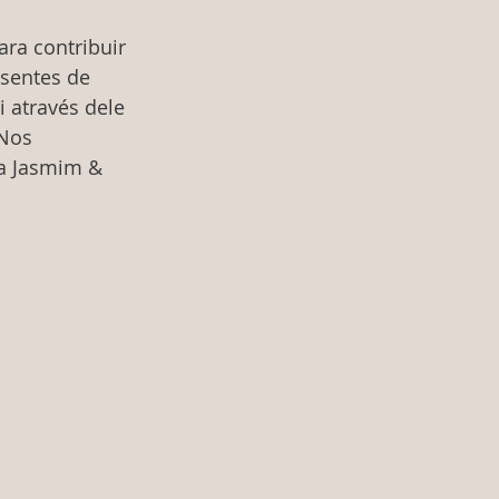
ra contribuir 
esentes de 
 através dele 
Nos 
a Jasmim & 