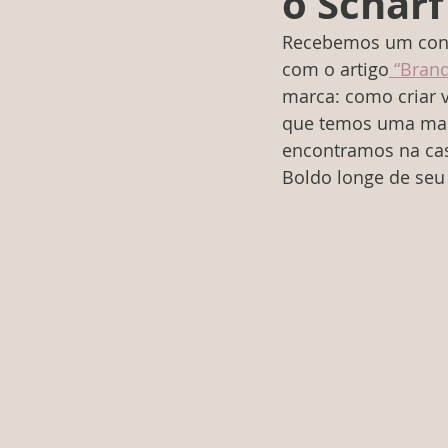
o Scharf
Recebemos um convit
com o artigo
 “Brand
marca: como criar v
que temos uma mar
encontramos na cas
Boldo longe de seu h