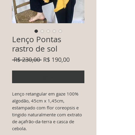
Lenço Pontas
rastro de sol
Preço
Preço
 R$ 230,00 
R$ 190,00
normal
promocional
Esgotado
Lenço retangular em gaze 100%
algodão, 45cm x 1,45cm,
estampado com flor coreopsis e
tingido naturalmente com extrato
de açafrão-da-terra e casca de
cebola.